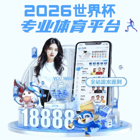
开元98棋app下载
银河app首页
银河app动态
重要通知
培训动态
自考公告
自考动态
实践考核
银河app概况
银河app简介
现任领导
机构设置
工作职责
党建党群
组织机构